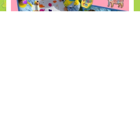
Noticias relacionadas
29
28
jul
jul