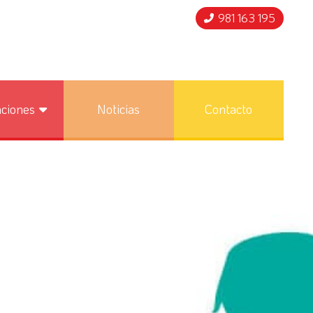
981 163 195
nciones
Noticias
Contacto