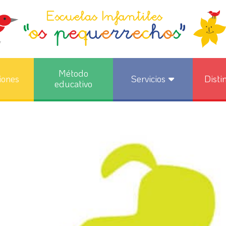
Método
iones
Servicios
Disti
educativo