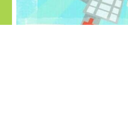
¡Celebramos el Día Mundial de la Salud!
Noticias relacionadas
29
28
jul
jul
APRENDEMOS JUGANDO
LANCHAS RECICLABLE