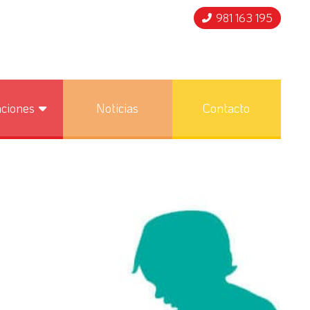
981 163 195
nciones
Noticias
Contacto