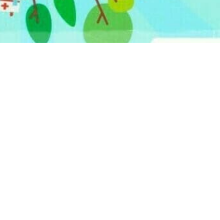
27
26
jul
jul
S
PESCA SALVAJE en el jardin
GRANDES CREACIONES