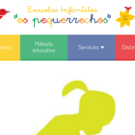
Método
iones
Servicios
Disti
educativo