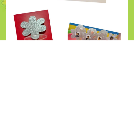
Noticias relacionadas
29
28
jul
jul