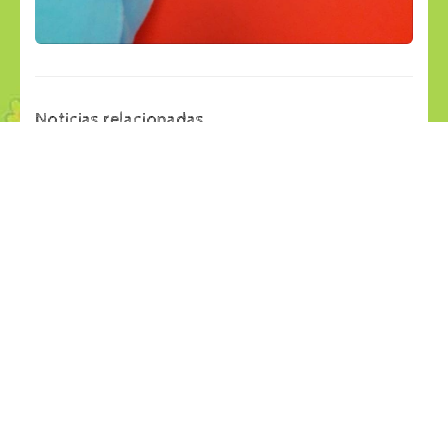
Noticias relacionadas
29
28
jul
jul
APRENDEMOS JUGANDO
LANCHAS RECICLABLES
Últimas Noticias
Últimas Noticias
27
26
jul
jul