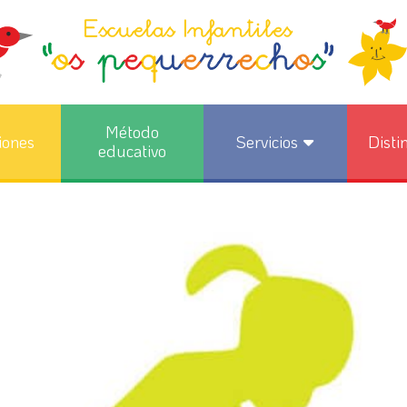
Método
iones
Servicios
Disti
educativo