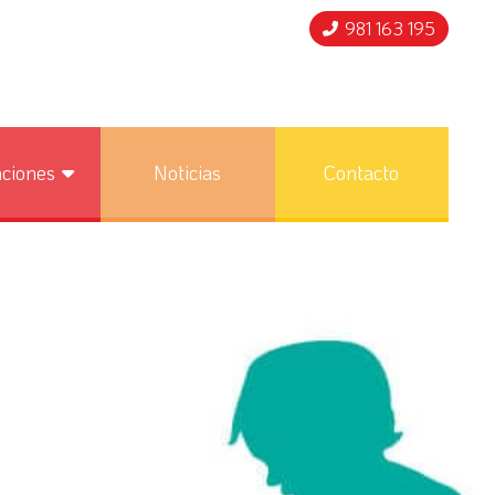
981 163 195
nciones
Noticias
Contacto