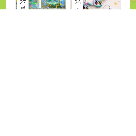
27
26
jul
jul
PESCA SALVAJE en el jardin
GRANDES CREACIONES
Últimas Noticias
Últimas Noticias
¡COMPÁRTELO!
2026