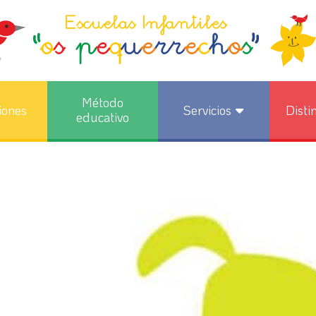
Método
iones
Servicios
Disti
educativo