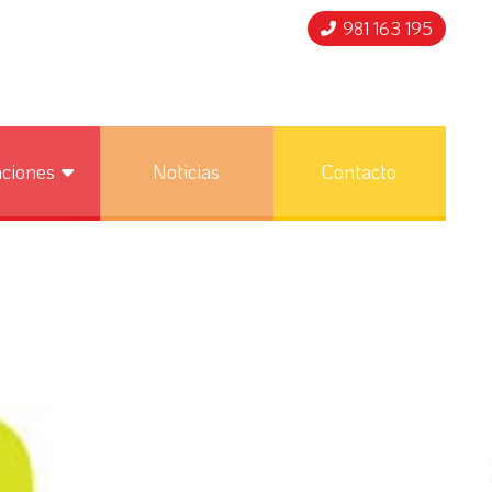
981 163 195
nciones
Noticias
Contacto