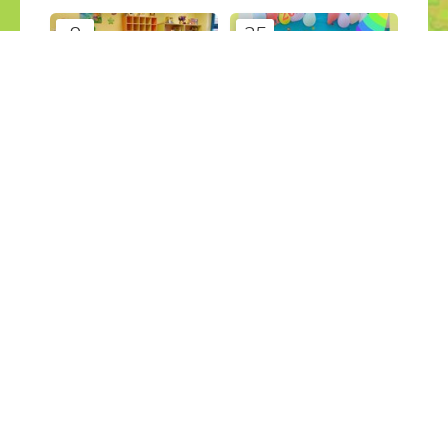
9
25
mar
feb
LAS ESCUELAS OS
FIESTA DE CARNAVAL
PEQUERRECHOS
Videos
Videos
¡COMPÁRTELO!