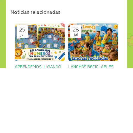
Noticias relacionadas
29
28
jul
jul
APRENDEMOS JUGANDO
LANCHAS RECICLABLES
Últimas Noticias
Últimas Noticias
27
26
jul
jul
PESCA SALVAJE en el jardin
GRANDES CREACIONES