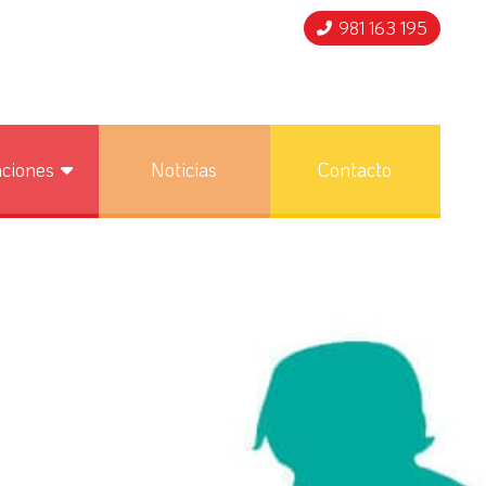
981 163 195
nciones
Noticias
Contacto