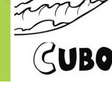
Seguimos con nuestra temática playera,
Hoy tenemos que colorear este cubo y la pala.