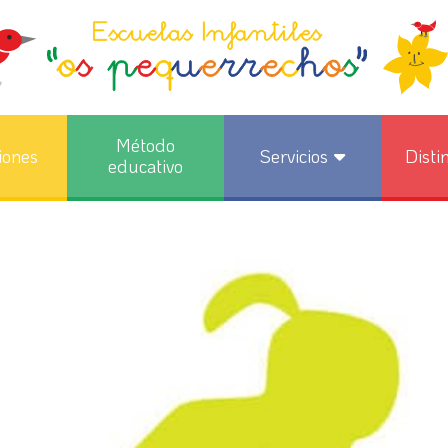
Método
iones
Servicios
Disti
educativo