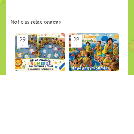
Noticias relacionadas
29
28
jul
jul
APRENDEMOS JUGANDO
LANCHAS RECICLABLES
Últimas Noticias
Últimas Noticias
27
26
jul
jul