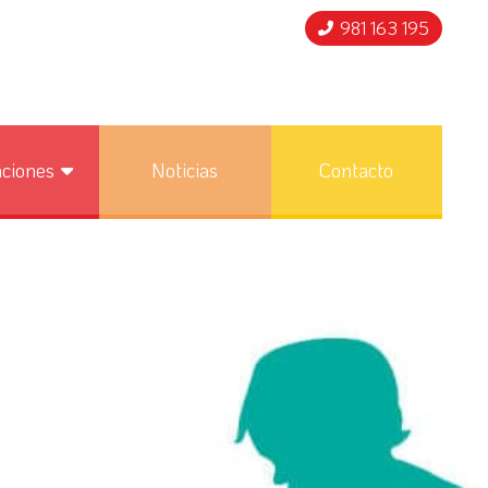
981 163 195
nciones
Noticias
Contacto