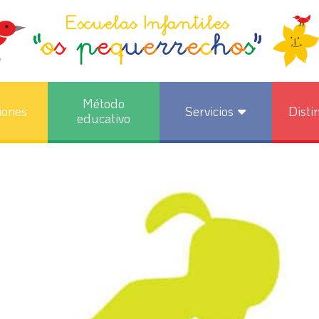
Método
iones
Servicios
Disti
educativo