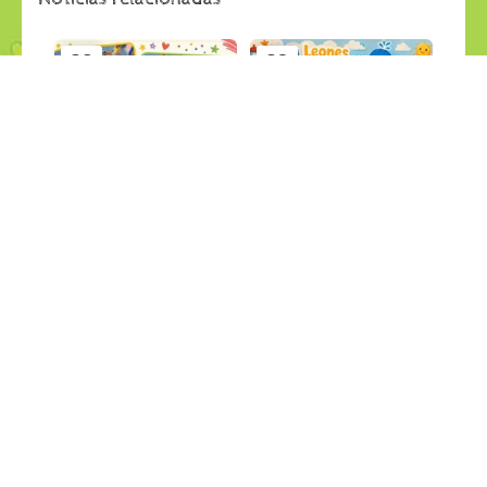
29
28
jul
jul
APRENDEMOS JUGANDO
LANCHAS RECICLABLES
Últimas Noticias
Últimas Noticias
27
26
jul
jul
PESCA SALVAJE en el jardin
GRANDES CREACIONES
Últimas Noticias
Últimas Noticias