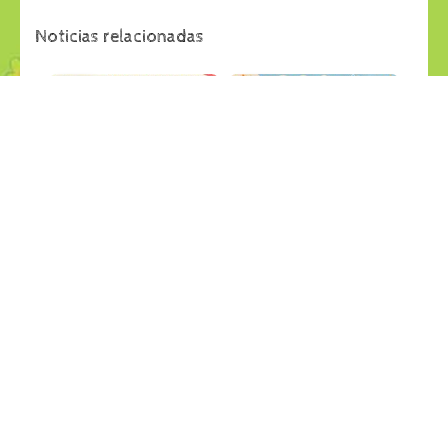
Noticias relacionadas
29
28
jul
jul
APRENDEMOS JUGANDO
LANCHAS RECICLABLES
Últimas Noticias
Últimas Noticias
27
26
jul
jul
PESCA SALVAJE en el jardin
GRANDES CREACIONES