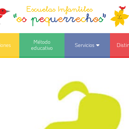
Método
iones
Servicios
Disti
educativo