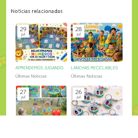
Noticias relacionadas
29
28
jul
jul
APRENDEMOS JUGANDO
LANCHAS RECICLABLES
Últimas Noticias
Últimas Noticias
27
26
jul
jul
PESCA SALVAJE en el jardin
GRANDES CREACIONES