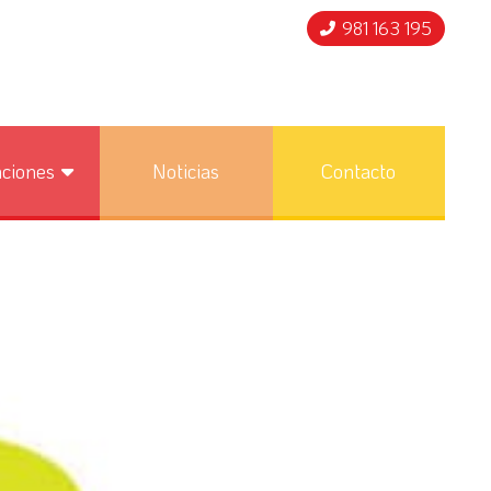
981 163 195
nciones
Noticias
Contacto