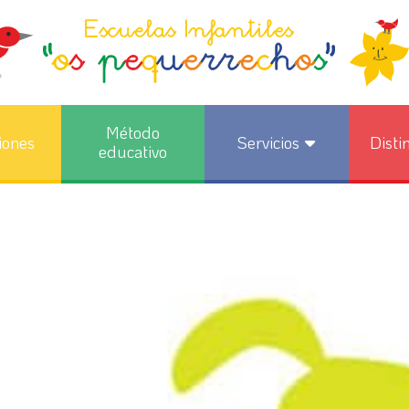
Método
iones
Servicios
Disti
educativo