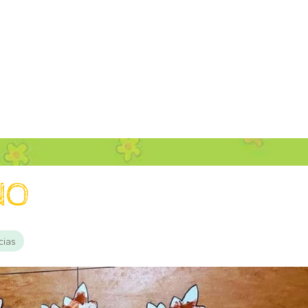
ÑO
cias