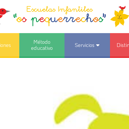
Método
iones
Servicios
Disti
educativo