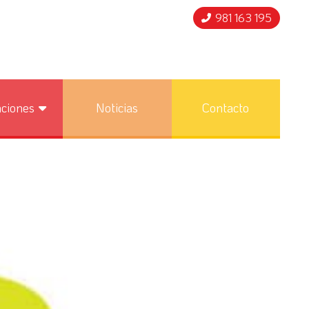
981 163 195
nciones
Noticias
Contacto