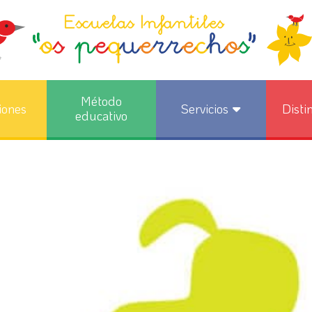
Método
iones
Servicios
Disti
educativo