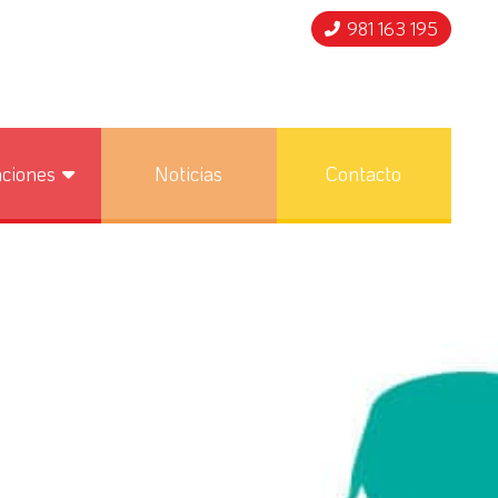
981 163 195
nciones
Noticias
Contacto