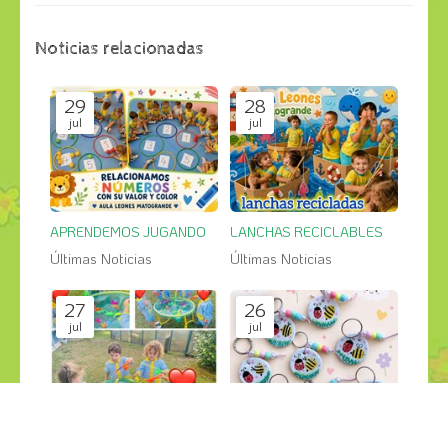
Noticias relacionadas
29
28
jul
jul
APRENDEMOS JUGANDO
LANCHAS RECICLABLES
Últimas Noticias
Últimas Noticias
27
26
jul
jul
PESCA SALVAJE en el jardin
GRANDES CREACIONES