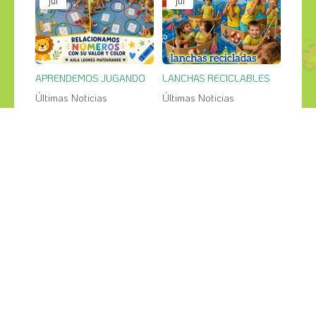
jul
jul
APRENDEMOS JUGANDO
LANCHAS RECICLABLES
Últimas Noticias
Últimas Noticias
27
26
jul
jul
PESCA SALVAJE en el jardin
GRANDES CREACIONES
Últimas Noticias
Últimas Noticias