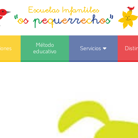
Método
iones
Servicios
Disti
educativo