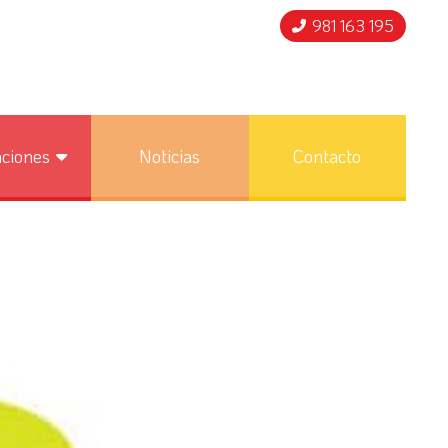
981 163 195
nciones
Noticias
Contacto