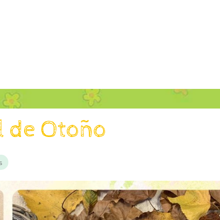
l de Otoño
s