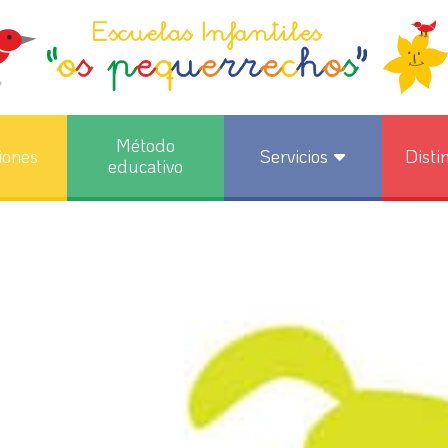
Método
iones
Servicios
Disti
educativo