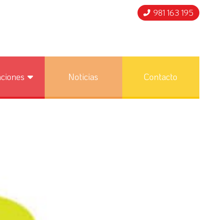
981 163 195
nciones
Noticias
Contacto