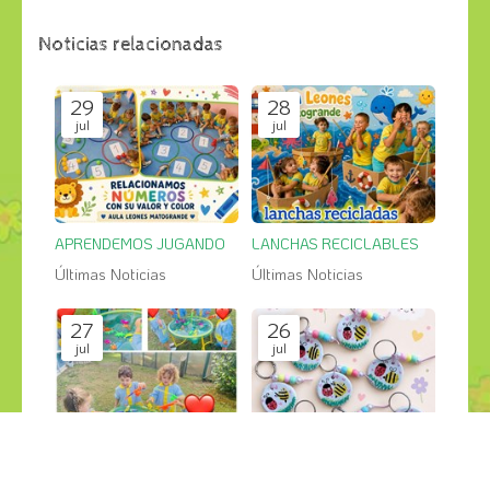
Noticias relacionadas
29
28
jul
jul
APRENDEMOS JUGANDO
LANCHAS RECICLABLES
Últimas Noticias
Últimas Noticias
27
26
jul
jul
PESCA SALVAJE en el jardin
GRANDES CREACIONES