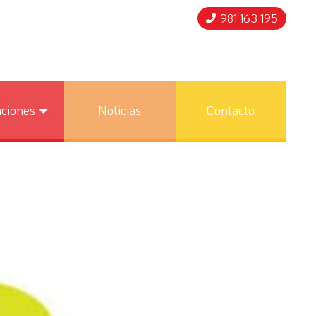
981 163 195
nciones
Noticias
Contacto