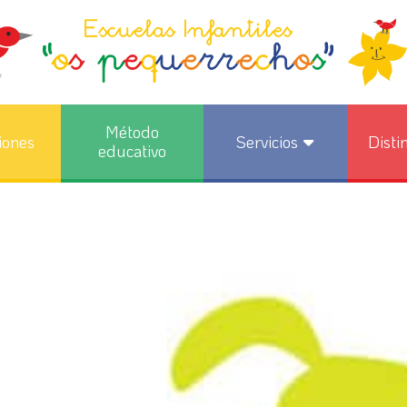
Método
iones
Servicios
Disti
educativo